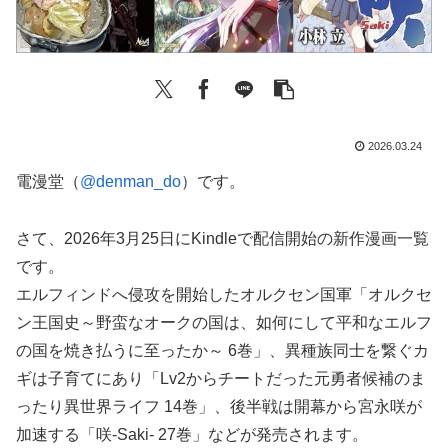
2026.03.24
電漫堂（
@denman_do
）です。
さて、2026年3月25日にKindleで配信開始の新作漫画一覧
です。
エルフィンドへ侵攻を開始したオルクセン国軍「オルクセ
ン王国史～野蛮なオークの国は、如何にして平和なエルフ
の国を焼き払うに至ったか～ 6巻」、異種族同士を繋ぐカ
ギは子育てにあり「Lv2からチートだった元勇者候補のま
ったり異世界ライフ 14巻」、後半戦は開幕から宮永咲が
加速する「咲-Saki- 27巻」などが発売されます。