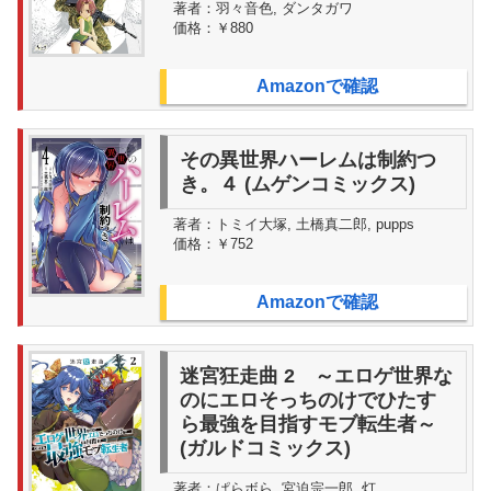
著者：
羽々音色, ダンタガワ
価格：
￥880
Amazonで確認
その異世界ハーレムは制約つ
き。４ (ムゲンコミックス)
著者：
トミイ大塚, 土橋真二郎, pupps
価格：
￥752
Amazonで確認
迷宮狂走曲 2 ～エロゲ世界な
のにエロそっちのけでひたす
ら最強を目指すモブ転生者～
(ガルドコミックス)
著者：
ぱらボら, 宮迫宗一郎, 灯