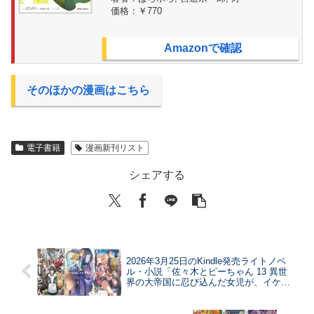
価格：
￥770
Amazonで確認
そのほかの漫画はこちら
電子書籍
漫画新刊リスト
シェアする
2026年3月25日のKindle発売ライトノベ
ル・小説「佐々木とピーちゃん 13 異世
界の大帝国に忍び込んだ女児が、イケオ
ジ軍団を踏み台にして権謀術数 ～王宮侍
女モノ、逆ハー溺愛ファンタジーRTA！
～」「Re：ゼロから始める異世界生活 44