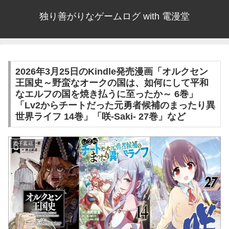
独り善がりなゲームログ with 電漫堂
2026年3月25日のKindle発売漫画「オルクセン
王国史～野蛮なオークの国は、如何にして平和
なエルフの国を焼き払うに至ったか～ 6巻」
「Lv2からチートだった元勇者候補のまったり異
世界ライフ 14巻」「咲-Saki- 27巻」など
電子書籍