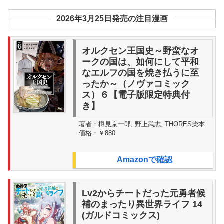
2026年3月25日発売の注目漫画
オルクセン王国史～野蛮なオ
ークの国は、如何にして平和
なエルフの国を焼き払うに至
ったか～（ノヴァコミック
ス）６【電子版限定特典付
き】
著者：
樽見京一郎, 野上武志, THORES柴本
価格：
￥880
Amazonで確認
Lv2からチートだった元勇者候
補のまったり異世界ライフ 14
(ガルドコミックス)