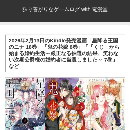
独り善がりなゲームログ with 電漫堂
2026年2月13日のKindle発売漫画「星降る王国
のニナ 18巻」「鬼の花嫁 8巻」「「くじ」から
始まる婚約生活～厳正なる抽選の結果、笑わな
い次期公爵様の婚約者に当選しました～ 7巻」
など
電子書籍