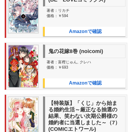
著者：
リカチ
価格：
￥594
Amazonで確認
鬼の花嫁8巻 (noicomi)
著者：
富樫じゅん, クレハ
価格：
￥693
Amazonで確認
【特装版】「くじ」から始ま
る婚約生活～厳正なる抽選の
結果、笑わない次期公爵様の
婚約者に当選しました～（7）
(COMICエトワール)