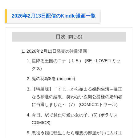
2026年2月13日配信のKindle漫画一覧
目次
2026年2月13日発売の注目漫画
星降る王国のニナ（１８） (BE・LOVEコミッ
クス)
鬼の花嫁8巻 (noicomi)
【特装版】「くじ」から始まる婚約生活～厳正
なる抽選の結果、笑わない次期公爵様の婚約者
に当選しました～（7） (COMICエトワール)
今日、駅で見た可愛い女の子。(6) (ポラリス
COMICS)
悪役令嬢に転生したら理想の部屋が手に入りま