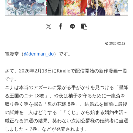
2026.02.12
電漫堂（
@denman_do
）です。
さて、2026年2月13日にKindleで配信開始の新作漫画一覧
です。
ニナは本当のアズールに繋がる手がかりを見つける「星降
る王国のニナ 18巻」、玲夜は柚子を守るために一龍斎を
取り巻く謎を探る「鬼の花嫁 8巻」、結婚式を目前に最後
の試練を二人はどうする「「くじ」から始まる婚約生活～
厳正なる抽選の結果、笑わない次期公爵様の婚約者に当選
しました～ 7巻」などが発売されます。