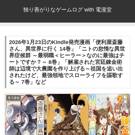
独り善がりなゲームログ with 電漫堂
2026年1月23日のKindle発売漫画「便利屋斎藤
さん、異世界に行く 14巻」「ニトの怠惰な異世
界症候群 ～最弱職＜ヒーラー＞なのに最強はチ
ートですか？～ 8巻」「解雇された宮廷錬金術
師は辺境で大農園を作り上げる～祖国を追い出
されたけど、最強領地でスローライフを謳歌す
る～ 7巻」など
電子書籍