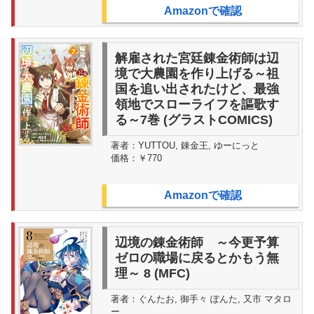
Amazonで確認
解雇された宮廷錬金術師は辺
境で大農園を作り上げる～祖
国を追い出されたけど、最強
領地でスローライフを謳歌す
る～7巻 (グラストCOMICS)
著者：
YUTTOU, 錬金王, ゆーにっと
価格：
￥770
Amazonで確認
辺境の錬金術師 ～今更予算
ゼロの職場に戻るとかもう無
理～ 8 (MFC)
著者：
ぐんたお, 御手々 ぽんた, 又市 マタロ
ー