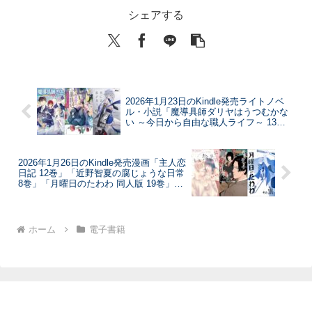
シェアする
2026年1月23日のKindle発売ライトノベ
ル・小説「魔導具師ダリヤはうつむかな
い ～今日から自由な職人ライフ～ 13
巻」「皇帝の薬膳妃 黒水晶の宮と哀しみ
の記憶 11巻」「死亡遊戯で飯を食う。 9
巻」など
2026年1月26日のKindle発売漫画「主人恋
日記 12巻」「近野智夏の腐じょうな日常
8巻」「月曜日のたわわ 同人版 19巻」な
ど
ホーム
電子書籍