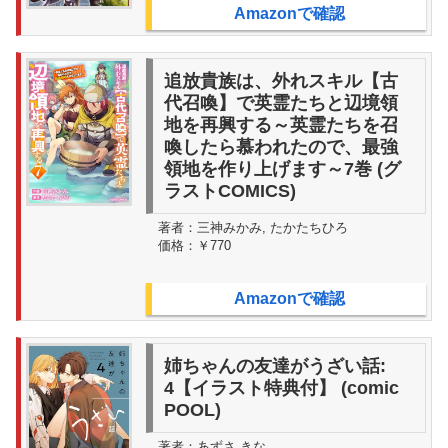
Amazonで確認
追放貴族は、外れスキル【古
代召喚】で英霊たちと辺境領
地を再興する～英霊たちを召
喚したら慕われたので、最強
領地を作り上げます～7巻 (グ
ラストCOMICS)
著者：
三神みかみ, たかたちひろ
価格：
￥770
Amazonで確認
姉ちゃんの友達がうざい話:
4【イラスト特典付】 (comic
POOL)
著者：
あずさ きな