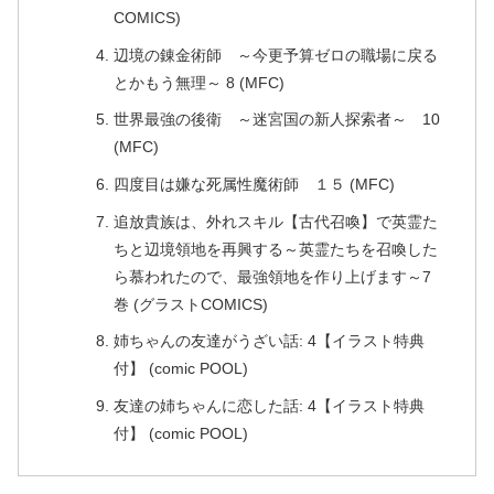
COMICS)
辺境の錬金術師 ～今更予算ゼロの職場に戻る
とかもう無理～ 8 (MFC)
世界最強の後衛 ～迷宮国の新人探索者～ 10
(MFC)
四度目は嫌な死属性魔術師 １５ (MFC)
追放貴族は、外れスキル【古代召喚】で英霊た
ちと辺境領地を再興する～英霊たちを召喚した
ら慕われたので、最強領地を作り上げます～7
巻 (グラストCOMICS)
姉ちゃんの友達がうざい話: 4【イラスト特典
付】 (comic POOL)
友達の姉ちゃんに恋した話: 4【イラスト特典
付】 (comic POOL)