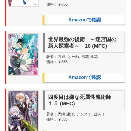
価格：
￥836
Amazonで確認
世界最強の後衛 ～迷宮国の
新人探索者～ 10 (MFC)
著者：
力蔵, とーわ, 風花 風花
価格：
￥836
Amazonで確認
四度目は嫌な死属性魔術師
１５ (MFC)
著者：
児嶋 建洋, デンスケ, ばん！
価格：
￥836