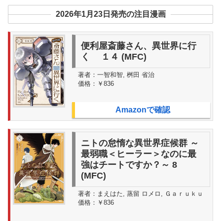
2026年1月23日発売の注目漫画
便利屋斎藤さん、異世界に行
く １４ (MFC)
著者：
一智和智, 桝田 省治
価格：
￥836
Amazonで確認
ニトの怠惰な異世界症候群 ～
最弱職＜ヒーラー＞なのに最
強はチートですか？～ 8
(MFC)
著者：
まえはた, 蒸留 ロメロ, Ｇａｒｕｋｕ
価格：
￥836