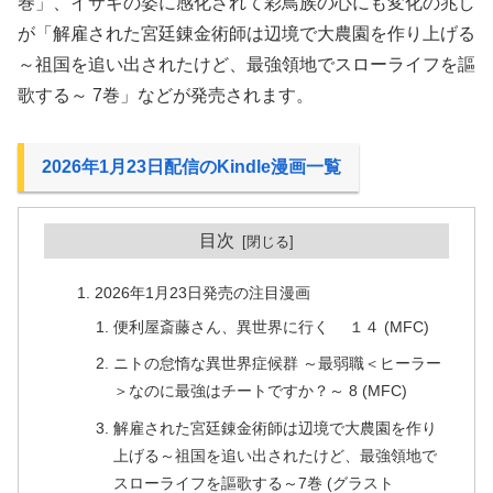
巻」、イサギの姿に感化されて彩鳥族の心にも変化の兆し
が「解雇された宮廷錬金術師は辺境で大農園を作り上げる
～祖国を追い出されたけど、最強領地でスローライフを謳
歌する～ 7巻」などが発売されます。
2026年1月23日配信のKindle漫画一覧
目次
2026年1月23日発売の注目漫画
便利屋斎藤さん、異世界に行く １４ (MFC)
ニトの怠惰な異世界症候群 ～最弱職＜ヒーラー
＞なのに最強はチートですか？～ 8 (MFC)
解雇された宮廷錬金術師は辺境で大農園を作り
上げる～祖国を追い出されたけど、最強領地で
スローライフを謳歌する～7巻 (グラスト