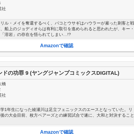
3
英社
メリル・メイを奪還するべく、パコとウサギはハウラーが雇った刺客と
方、船上のジョディオらは有利に取引を進められると思われたが、キー
「溶岩」の存在を悟られてしまい…!?
Amazonで確認
ドの功罪 9 (ヤングジャンプコミックスDIGITAL)
大橋
2
英社
中学1年生になった綾瀬川は足立フェニックスのエースとなっていた。リ
最後の大会目前、枚方ベアーズとの練習試合で遂に、大和と対決するこ
Amazonで確認