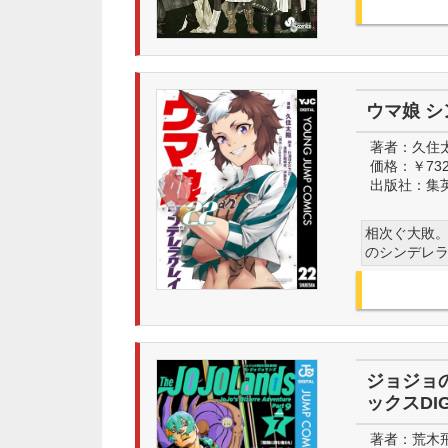
ウマ娘 シ
著者：
久住
価格：
￥73
出版社：
集
相次ぐ大敗。
のシンデレラ
ジョジョの
ックスDIG
著者：
荒木