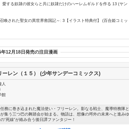
愛する奴隷の彼女らと共に奴隷だけのハーレムギルドを作る 13 (ヤン
喚された聖女の異世界救国記～: 3【イラスト特典付】 (百合姫コミッ
25年12月18日発売の注目漫画
リーレン（１５） (少年サンデーコミックス)
鐘人
3
学館
衛任務に巻き込まれた魔法使い・フリーレン。影なる戦士、魔導特務隊
会が集う三つ巴の舞踏会が始まる。物語は、想像の埒外の未来へと進み
の“死線”が絡み合う後日譚ファンタジー！