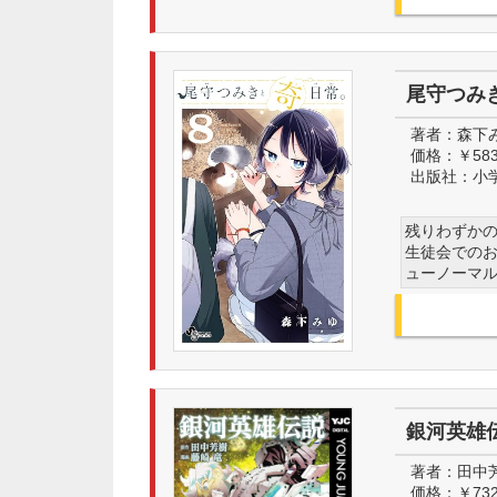
尾守つみ
著者：
森下
価格：
￥58
出版社：
小
残りわずか
生徒会での
ューノーマ
銀河英雄伝
著者：
田中
価格：
￥73