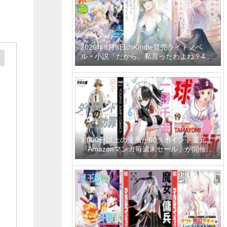
2026年8月8日のKindle発売ライトノベ
ル・小説「だから、私言ったわよね？4 ～
没落令嬢の案外楽しい領地改革～」「学園
一かわいい後輩の命の恩人になったら、通
い妻になって関係を迫ってくる。 2巻」
「隣の席の聖女様は俺にこっそりスカート
の中を教えてくれる」など
3,000冊以上の漫画が50％ポイント還元！
「Amazonマンガ毎週末セール」が開催
中、終了予定日は8月9日！