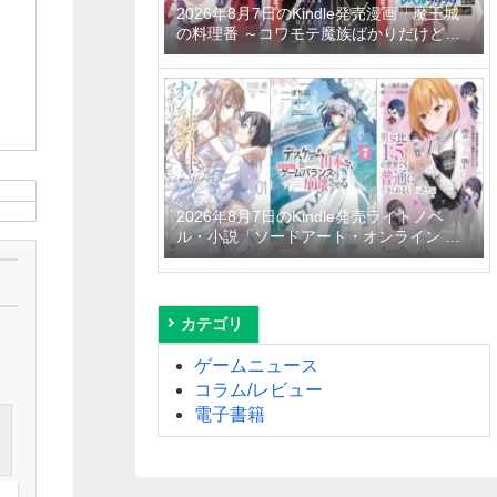
2026年8月7日のKindle発売漫画「魔王城
の料理番 ～コワモテ魔族ばかりだけど、
ホワイトな職場です～ 6巻」「魔女と傭兵
9巻」「信じていた仲間達にダンジョン奥
地で殺されかけたがギフト『無限ガチャ』
でレベル9999の仲間達を手に入れて元パ
ーティーメンバーと世界に復讐＆『ざま
ぁ！』します！ 23巻」など
2026年8月7日のKindle発売ライトノベ
ル・小説「ソードアート・オンライン マ
テリアル1 シュガーリィ・デイズ」「デス
ゲームに巻き込まれた山本さん、気ままに
ゲームバランスを崩壊させる 7巻」「男女
比1：5の世界でも普通に生きられると思
カテゴリ
った？6 ～激重感情な彼女たちが無自覚男
子に翻弄されたら～」など
ゲームニュース
コラム/レビュー
電子書籍
と
ゆ