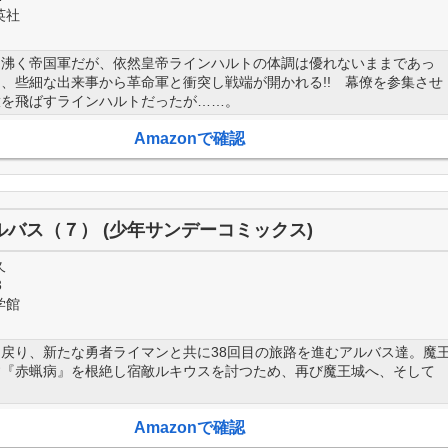
英社
に沸く帝国軍だが、依然皇帝ラインハルトの体調は優れないままであっ
、些細な出来事から革命軍と衝突し戦端が開かれる!! 幕僚を参集させ
檄を飛ばすラインハルトだったが……。
Amazonで確認
ルバス（７） (少年サンデーコミックス)
久
3
学館
戻り、新たな勇者ライマンと共に38回目の旅路を進むアルバス達。魔
す『赤蝋病』を根絶し宿敵ルキウスを討つため、再び魔王城へ、そして
Amazonで確認