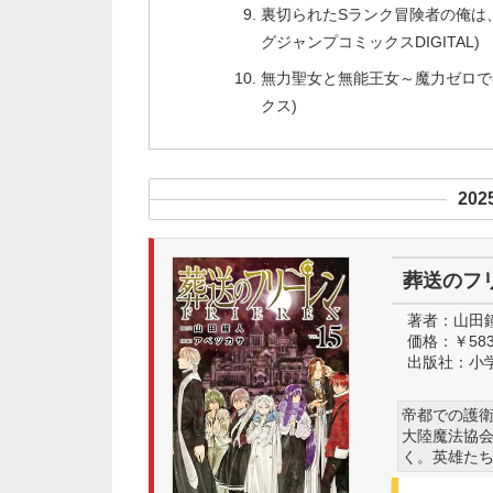
裏切られたSランク冒険者の俺は、
グジャンプコミックスDIGITAL)
無力聖女と無能王女～魔力ゼロで召
クス)
20
葬送のフ
著者：
山田
価格：
￥58
出版社：
小
帝都での護
大陸魔法協
く。英雄たち