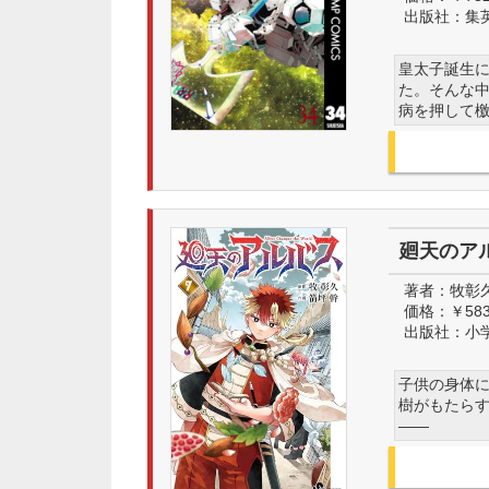
出版社：
集
皇太子誕生
た。そんな中
病を押して
廻天のア
著者：
牧彰
価格：
￥58
出版社：
小
子供の身体に
樹がもたら
――