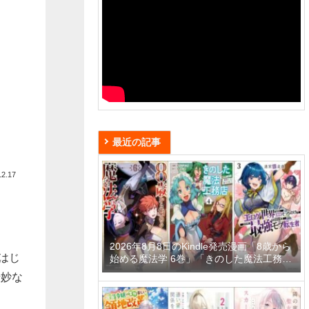
最近の記事
12.17
2026年8月8日のKindle発売漫画「8歳から
はじ
始める魔法学 6巻」「きのした魔法工務店
異世界工法で最強の家づくりを 4巻」「迷
奇妙な
宮狂走曲 3 ～エロゲ世界なのにエロそっ
ちのけでひたすら最強を目指すモブ転生者
～」など