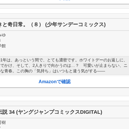
きと奇日常。（８） (少年サンデーコミックス)
みゆ
3
学館
の1年は、あっという間で、とても濃密です。ホワイトデーのお返しに、
おでかけ、そして、2人きりで向かうのは…？ 可愛いが止まらない、ニ
ルな青春。この胸の「気持ち」はいつもと違う気がする――
Amazonで確認
説 34 (ヤングジャンプコミックスDIGITAL)
芳樹
2