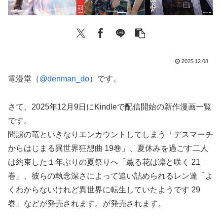
2025.12.08
電漫堂（
@denman_do
）です。
さて、2025年12月9日にKindleで配信開始の新作漫画一覧
です。
問題の竜といきなりエンカウントしてしまう「デスマーチ
からはじまる異世界狂想曲 19巻」、夏休みを過ごす二人
は約束した１年ぶりの夏祭りへ「薫る花は凛と咲く 21
巻」、彼らの執念深さによって追い詰められるレン達「よ
くわからないけれど異世界に転生していたようです 29
巻」などが発売されます。が発売されます。