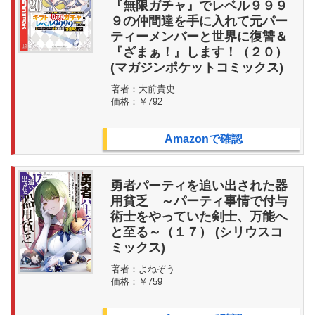
『無限ガチャ』でレベル９９９
９の仲間達を手に入れて元パー
ティーメンバーと世界に復讐＆
『ざまぁ！』します！（２０）
(マガジンポケットコミックス)
著者：
大前貴史
価格：
￥792
Amazonで確認
勇者パーティを追い出された器
用貧乏 ～パーティ事情で付与
術士をやっていた剣士、万能へ
と至る～（１７） (シリウスコ
ミックス)
著者：
よねぞう
価格：
￥759