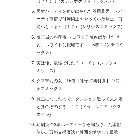
（２０） (マガジンポケットコミックス)
勇者パーティを追い出された器用貧乏 ～パ
ーティ事情で付与術士をやっていた剣士、万
能へと至る～（１７） (シリウスコミックス)
魔王城の料理番 ～コワモテ魔族ばかりだけ
ど、ホワイトな職場です～ 5巻 (バンチコミ
ックス)
実は俺、最強でした？（１８） (シリウスコ
ミックス)
クマ撃ちの女 16巻【電子特典付き】 (バン
チコミックス)
魔王になったので、ダンジョン造って人外娘
とほのぼのする １２ (ドラゴンコミックス
エイジ)
幼馴染のS級パーティーから追放された聖獣
使い。万能支援魔法と仲間を増やして最強