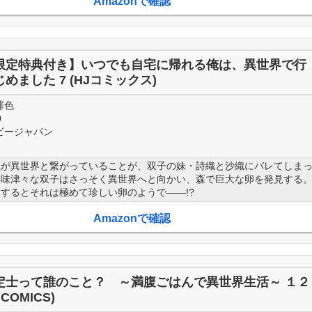
Amazonで確認
限定特典付き】いつでも自宅に帰れる俺は、異世界で行
めました 7 (HJコミックス)
緋色
0
ビージャパン
れが異世界と繋がっていることが、双子の妹・詩織と沙織にバレてしま
興味津々な双子はさっそく異世界へと向かい、森で巨大な卵を発見する
するとそれは極めて珍しい卵のようで――!?
Amazonで確認
定士って誰のこと？ ～満腹ごはんで異世界生活～ １２
 COMICS)