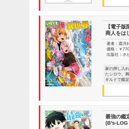
【電子版
商人をはじ
著者：
霜月
価格：
￥77
出版社：
ホ
家の押し入
たシロウ。
ギルドで鑑定
最強の鑑
(B’s-LOG