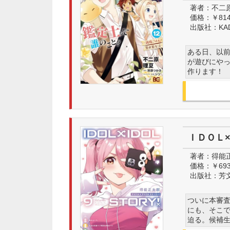
著者：
不二
価格：
￥81
出版社：
KA
ある日、以
が遊びにや
作ります！
ＩＤＯＬ
著者：
得能
価格：
￥69
出版社：
芳
ついに本審
にも、そこ
迫る。候補生