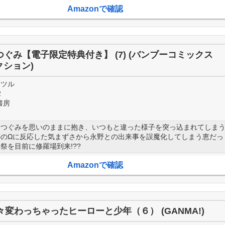
Amazonで確認
ぐみ【電子限定特典付き】 (7) (バンブーコミックス
クション)
ミツル
2
書房
たつぐみを思いのままに抱き、いつもと違った様子を突っ込まれてしま
外のΩに反応した気まずさから永野との出来事を誤魔化してしまう恵だっ
祭を目前に修羅場到来!??
Amazonで確認
々変わっちゃったヒーローと少年（６） (GANMA!)