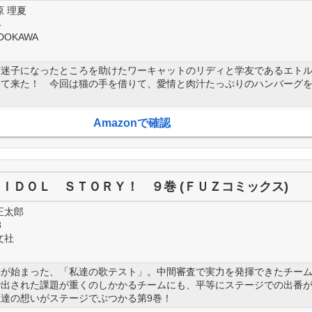
原 理夏
4
DOKAWA
前迷子になったところを助けたワーキャットのリディと学友であるエト
って来た！ 今回は猫の手を借りて、愛情と肉汁たっぷりのハンバーグ
Amazonで確認
×ＩＤＯＬ ＳＴＯＲＹ！ ９巻 (ＦＵＺコミックス)
正太郎
3
文社
査が始まった、「私達の歌テスト」。中間審査で実力を発揮できたチー
で出された課題が重くのしかかるチームにも、平等にステージでの出番
達の想いがステージでぶつかる第9巻！