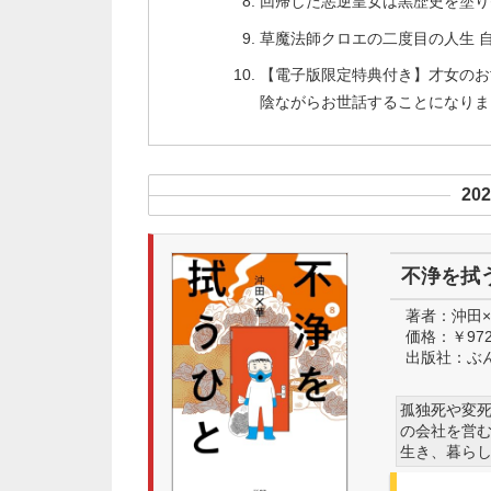
回帰した悪逆皇女は黒歴史を塗り替える 
草魔法師クロエの二度目の人生 自由に
【電子版限定特典付き】才女のお
陰ながらお世話することになりまし
20
不浄を拭うひ
著者：
沖田
価格：
￥97
出版社：
ぶ
孤独死や変
の会社を営
生き、暮ら