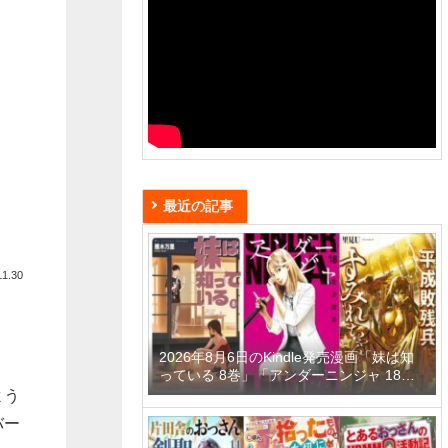
最近の記事
11.30
2026年8月6日のKindle発売漫画「妹は知
っている 8巻」「アンダーニンジャ 18
巻」「平成敗残兵すみれちゃん 11巻」な
よう
ど
バー