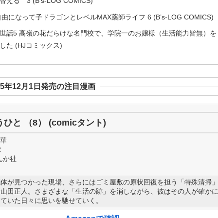
3 (B’s-LOG COMICS)
なって子ドラゴンとレベルMAX薬師ライフ 6 (B’s-LOG COMICS)
世話5 高嶺の花だらけな名門校で、学院一のお嬢様（生活能力皆無）を
た (HJコミックス)
25年12月1日発売の注目漫画
と （8） (comicタント)
×華
2
んか社
死体が見つかった現場、さらにはゴミ屋敷の原状回復を担う「特殊清掃
む山田正人。さまざまな「生活の跡」を消しながら、彼はその人が確か
していた日々に思いを馳せていく。