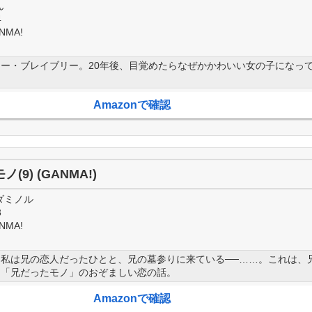
ん
4
NMA!
ー・ブレイブリー。20年後、目覚めたらなぜかかわいい女の子になっ
Amazonで確認
(9) (GANMA!)
ダミノル
3
NMA!
私は兄の恋人だったひとと、兄の墓参りに来ている──……。これは、
と「兄だったモノ」のおぞましい恋の話。
Amazonで確認