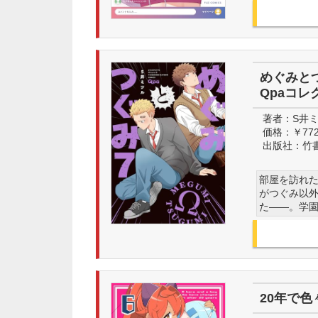
めぐみとつ
Qpaコレ
著者：
S井
価格：
￥77
出版社：
竹
部屋を訪れ
がつぐみ以
た――。学園
20年で色