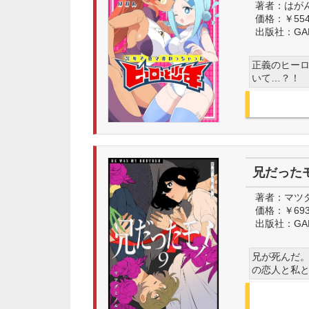
著者：
はが
価格：
￥55
出版社：
GA
正義のヒーロ
いて…？！
兄だったモノ
著者：
マツ
価格：
￥69
出版社：
GA
兄が死んだ。
の恋人と私