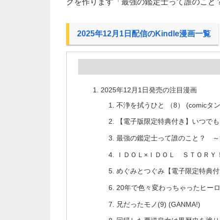
グを作ります「最強の鑑定士って誰のこと？
2025年12月1日配信のKindle漫画一覧
2025年12月1日発売の注目漫画
不浄を拭うひと （8） (comicタン
【電子版限定特典付き】いつでも自
最強の鑑定士って誰のこと？ ～満腹ご
ＩＤＯＬ×ＩＤＯＬ ＳＴＯＲＹ！
めぐみとつぐみ【電子限定特典付き】
20年で色々変わっちゃったヒーロー
兄だったモノ(9) (GANMA!)