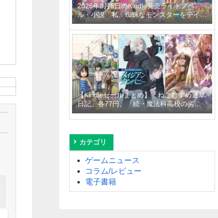
2026年8月5日のKindle発売ライトノベ
ル・小説「私、蜘蛛なモンスターをテイム
したので、スパイダーシルクで裁縫を頑張
ります！ 4巻」「異世界居酒屋「げん」三
杯目」「転生したらひとりぼっちだった
私、最強国の冷徹大公に拾われる～不愛想
な最強保護者のもとで、稀代の才能が花開
きました～」など
【Kindleセールまとめ】「ねこむすめ道草
日記」各77円、「続・魔法科高校の劣等
生 メイジアン・カンパニー」99円～
50%off、「ロード・エルメロイＩＩ世の
事件簿」110円～50%offなど
カテゴリ
ゲームニュース
コラム/レビュー
電子書籍
」
に