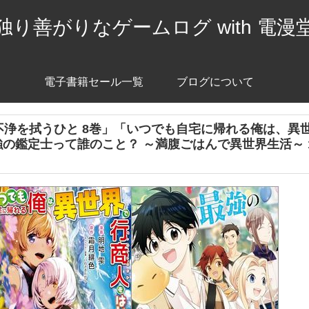
独り善がりなゲームログ with 電漫
電子書籍セール一覧
ブログについて
漫画「不浄を拭うひと 8巻」「いつでも自宅に帰れる俺は、異
強の鑑定士って誰のこと？ ～満腹ごはんで異世界生活～ 