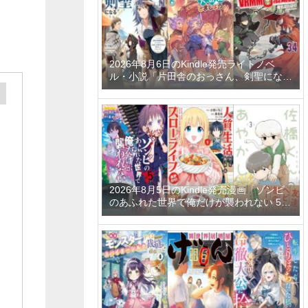
2026年8月6日のKindle発売ライトノベ
ル・小説「片田舎のおっさん、剣聖になる
11 ～ただの田舎の剣術師範だったのに、
大成した弟子たちが俺を放ってくれない件
～」「拾ったものは大切にしましょう ～
子狼に気に入られた男の転移物語～ 6巻」
「とあるおっさんのVRMMO活動記 34
巻」など
2026年8月5日のKindle発売漫画「ゾンビ
のあふれた世界で俺だけが襲われない 5
巻」「人質生活から始めるスローライフ
おかわり！ 1巻」「佐橋くんのあやかし日
和 3巻」など