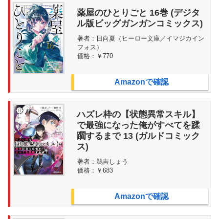
薬屋のひとりごと 16巻 (デジタ
ル版ビッグガンガンコミックス)
著者：
日向夏（ヒーロー文庫／イマジカイン
フォス）
価格：
￥770
Amazonで確認
ハズレ枠の【状態異常スキル】
で最強になった俺がすべてを蹂
躙するまで 13 (ガルドコミック
ス)
著者：
鵜吉しょう
価格：
￥683
Amazonで確認