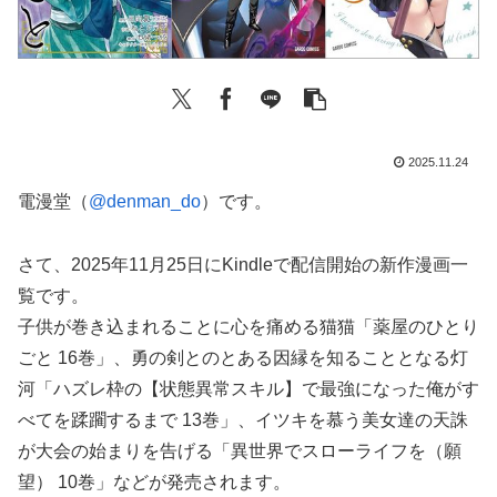
2025.11.24
電漫堂（
@denman_do
）です。
さて、2025年11月25日にKindleで配信開始の新作漫画一
覧です。
子供が巻き込まれることに心を痛める猫猫「薬屋のひとり
ごと 16巻」、勇の剣とのとある因縁を知ることとなる灯
河「ハズレ枠の【状態異常スキル】で最強になった俺がす
べてを蹂躙するまで 13巻」、イツキを慕う美女達の天誅
が大会の始まりを告げる「異世界でスローライフを（願
望） 10巻」などが発売されます。