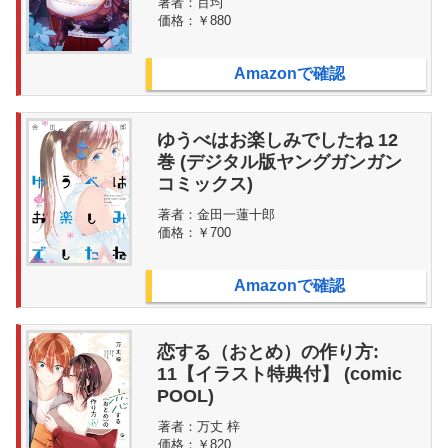
著者：
百均
価格：
￥880
Amazonで確認
ゆうべはお楽しみでしたね 12
巻 (デジタル版ヤングガンガン
コミックス)
著者：
金田一蓮十郎
価格：
￥700
Amazonで確認
恋する（おとめ）の作り方:
11【イラスト特典付】 (comic
POOL)
著者：
万丈 梓
価格：
￥820