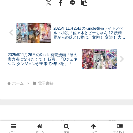
2025年11月25日のKindle発売ライトノベ
ル・小説「佐々木とピーちゃん 12 妖精
界からの落とし物は、変態！ 変態！ 大変
態！ ～長きにわたるアップの末、魔法少
女たちが活動を開始するようです～」
「貞操逆転世界の童貞辺境領主騎士 6
2025年11月26日のKindle発売漫画「陰の
巻」「西野 ～学内カースト最下位にして
実力者になりたくて！ 17巻」「Dジェネ
異能世界最強の少年～ SS集 ある日の出
シス ダンジョンが出来て3年 8巻」「勇
来事 西野 学内カースト最下位にして異能
者パーティーを追放された白魔導師、S
世界最強の少年」など
ランク冒険者に拾われる～この白魔導師
が規格外すぎる～ 10巻」など
ホーム
電子書籍
Copyright © 2011-2026 独り善がりなゲームログ with 電漫堂 All
Rights Reserved.
メニュー
ホーム
検索
トップ
サイドバー