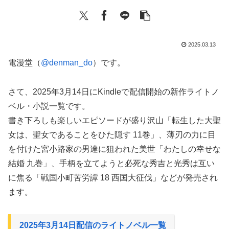
2025.03.13
電漫堂（
@denman_do
）です。
さて、2025年3月14日にKindleで配信開始の新作ライトノ
ベル・小説一覧です。
書き下ろしも楽しいエピソードが盛り沢山「転生した大聖
女は、聖女であることをひた隠す 11巻」、薄刃の力に目
を付けた宮小路家の男達に狙われた美世「わたしの幸せな
結婚 九巻」、手柄を立てようと必死な秀吉と光秀は互い
に焦る「戦国小町苦労譚 18 西国大征伐」などが発売され
ます。
2025年3月14日配信のライトノベル一覧