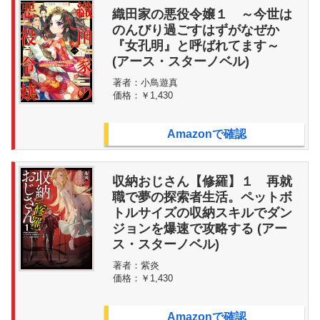
織田家の悪役令嬢１ ～今世は
のんびり過ごすはずがなぜか
『女孔明』と呼ばれてます～
(アース・スターノベル)
著者：
小鳥遊真
価格：
￥1,430
Amazonで確認
収納おじさん【修羅】１ 再就
職で夢の探索者生活。ペットボ
トルサイズの収納スキルでダン
ジョンを爆速で攻略する (アー
ス・スターノベル)
著者：
紫炎
価格：
￥1,430
Amazonで確認