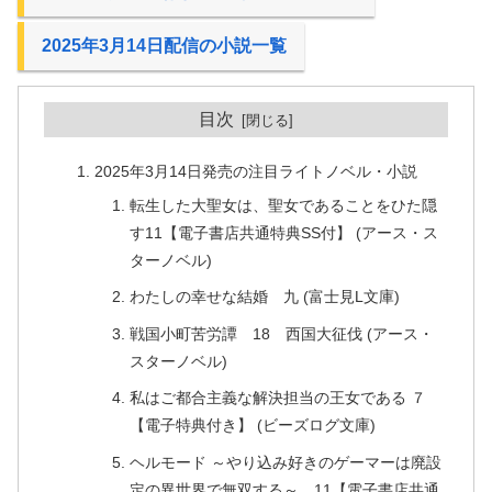
2025年3月14日配信の小説一覧
目次
2025年3月14日発売の注目ライトノベル・小説
転生した大聖女は、聖女であることをひた隠
す11【電子書店共通特典SS付】 (アース・ス
ターノベル)
わたしの幸せな結婚 九 (富士見L文庫)
戦国小町苦労譚 18 西国大征伐 (アース・
スターノベル)
私はご都合主義な解決担当の王女である ７
【電子特典付き】 (ビーズログ文庫)
ヘルモード ～やり込み好きのゲーマーは廃設
定の異世界で無双する～ 11【電子書店共通