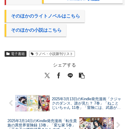
そのほかのライトノベルはこちら
そのほかの小説はこちら
電子書籍
ラノベ・小説新刊リスト
シェアする
2025年3月13日のKindle発売漫画「クジャ
クのダンス、誰が見た？ 7巻」「ねこと
じいちゃん 11巻」「冒険には、武器が必
要だ！～こだわりルディの鍛冶屋ぐらし
～ 2巻」など
2025年3月14日のKindle発売漫画「転生貴
族の異世界冒険録 13巻」「変な家 5巻」