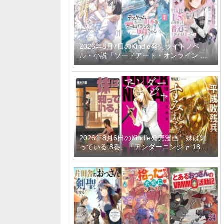
ーティーメンバーと世界に復讐＆『ざま
ぁ！』します！ 23巻」など
2026年8月7日のKindle発売ライトノベ
ル・小説「ソードアート・オンライン マ
テリアル1 シュガーリィ・デイズ」「デス
ゲームに巻き込まれた山本さん、気ままに
ゲームバランスを崩壊させる 7巻」「男女
比1：5の世界でも普通に生きられると思
った？6 ～激重感情な彼女たちが無自覚男
子に翻弄されたら～」など
2026年8月6日のKindle発売漫画「妹は知
っている 8巻」「アンダーニンジャ 18
巻」「平成敗残兵すみれちゃん 11巻」な
ど