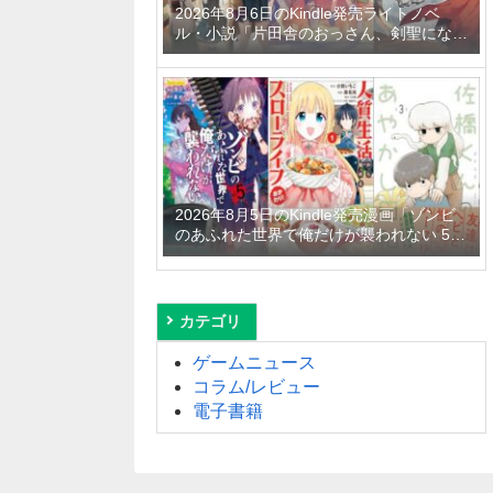
2026年8月6日のKindle発売ライトノベ
ル・小説「片田舎のおっさん、剣聖になる
11 ～ただの田舎の剣術師範だったのに、
大成した弟子たちが俺を放ってくれない件
～」「拾ったものは大切にしましょう ～
子狼に気に入られた男の転移物語～ 6巻」
「とあるおっさんのVRMMO活動記 34
巻」など
2026年8月5日のKindle発売漫画「ゾンビ
のあふれた世界で俺だけが襲われない 5
巻」「人質生活から始めるスローライフ
おかわり！ 1巻」「佐橋くんのあやかし日
和 3巻」など
カテゴリ
ゲームニュース
コラム/レビュー
電子書籍