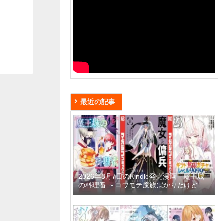
最近の記事
2026年8月7日のKindle発売漫画「魔王城
の料理番 ～コワモテ魔族ばかりだけど、
ホワイトな職場です～ 6巻」「魔女と傭兵
9巻」「信じていた仲間達にダンジョン奥
地で殺されかけたがギフト『無限ガチャ』
でレベル9999の仲間達を手に入れて元パ