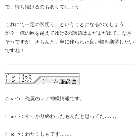
で、待ち続けるのもありでしょう。
これにて一定の区切り、ということになるのでしょう
か？ 俺の屍を越えてゆけ2の話題はまだまだ出てこなさ
そうですが、きちんと丁寧に作られた良い物を期待したい
ですね！
：俺屍のレア神様情報です。
：すっかり終わったもんだと思ってた……。
：わたくしもです……。