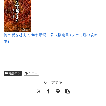
俺の屍を越えてゆけ 新説・公式指南書 (ファミ通の攻略
本)
過去ログ
ソニー
シェアする