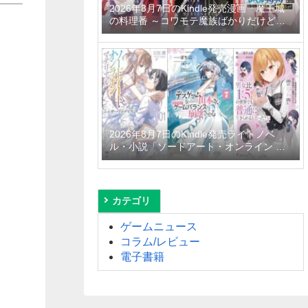
2026年8月7日のKindle発売漫画「魔王城
の料理番 ～コワモテ魔族ばかりだけど、
ホワイトな職場です～ 6巻」「魔女と傭兵
9巻」「信じていた仲間達にダンジョン奥
地で殺されかけたがギフト『無限ガチャ』
でレベル9999の仲間達を手に入れて元パ
ーティーメンバーと世界に復讐＆『ざま
ぁ！』します！ 23巻」など
2026年8月7日のKindle発売ライトノベ
ル・小説「ソードアート・オンライン マ
テリアル1 シュガーリィ・デイズ」「デス
ゲームに巻き込まれた山本さん、気ままに
ゲームバランスを崩壊させる 7巻」「男女
比1：5の世界でも普通に生きられると思
カテゴリ
った？6 ～激重感情な彼女たちが無自覚男
子に翻弄されたら～」など
ゲームニュース
コラム/レビュー
電子書籍