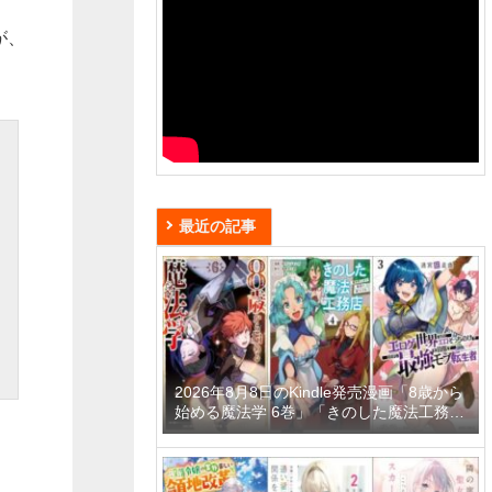
が、
最近の記事
2026年8月8日のKindle発売漫画「8歳から
始める魔法学 6巻」「きのした魔法工務店
異世界工法で最強の家づくりを 4巻」「迷
宮狂走曲 3 ～エロゲ世界なのにエロそっ
ちのけでひたすら最強を目指すモブ転生者
～」など