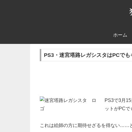
ホーム
PS3・迷宮塔路レガシスタはPCで
PS3で3月
ットがPC
これは絵師の方に期待せざるを得ない……