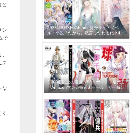
けど
2026年8月8日のKindle発売ライトノベ
ラシ
ル・小説「だから、私言ったわよね？4 ～
ムで
没落令嬢の案外楽しい領地改革～」「学園
一かわいい後輩の命の恩人になったら、通
い妻になって関係を迫ってくる。 2巻」
「隣の席の聖女様は俺にこっそりスカート
り、
の中を教えてくれる」など
ニテ
3,000冊以上の漫画が50％ポイント還元！
「Amazonマンガ毎週末セール」が開催
らな
中、終了予定日は8月9日！
てく