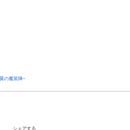
扶翼の魔装陣~
シェアする