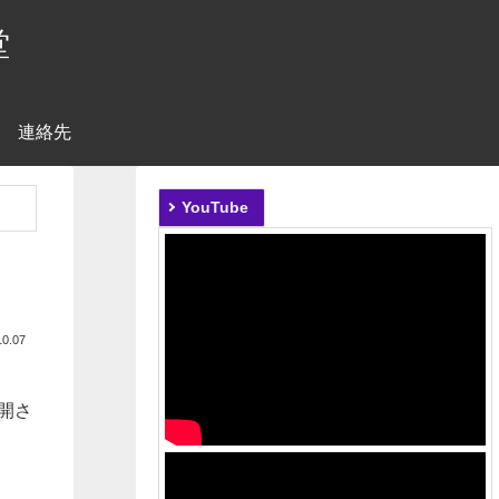
堂
連絡先
YouTube
10.07
開さ