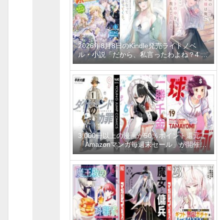
2026年8月8日のKindle発売ライトノベ
ル・小説「だから、私言ったわよね？4 ～
没落令嬢の案外楽しい領地改革～」「学園
一かわいい後輩の命の恩人になったら、通
い妻になって関係を迫ってくる。 2巻」
「隣の席の聖女様は俺にこっそりスカート
の中を教えてくれる」など
3,000冊以上の漫画が50％ポイント還元！
「Amazonマンガ毎週末セール」が開催
中、終了予定日は8月9日！