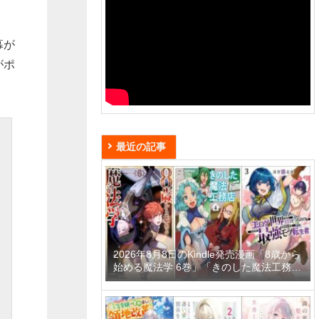
幕が
がポ
最近の記事
2026年8月8日のKindle発売漫画「8歳から
始める魔法学 6巻」「きのした魔法工務店
異世界工法で最強の家づくりを 4巻」「迷
宮狂走曲 3 ～エロゲ世界なのにエロそっ
ちのけでひたすら最強を目指すモブ転生者
～」など