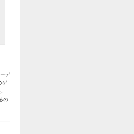
ピーデ
のゲ
も、
るの