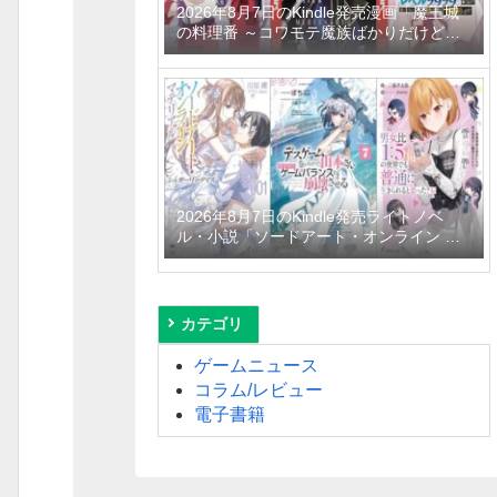
2026年8月7日のKindle発売漫画「魔王城
の料理番 ～コワモテ魔族ばかりだけど、
ホワイトな職場です～ 6巻」「魔女と傭兵
9巻」「信じていた仲間達にダンジョン奥
地で殺されかけたがギフト『無限ガチャ』
でレベル9999の仲間達を手に入れて元パ
ーティーメンバーと世界に復讐＆『ざま
ぁ！』します！ 23巻」など
2026年8月7日のKindle発売ライトノベ
ル・小説「ソードアート・オンライン マ
テリアル1 シュガーリィ・デイズ」「デス
ゲームに巻き込まれた山本さん、気ままに
ゲームバランスを崩壊させる 7巻」「男女
比1：5の世界でも普通に生きられると思
カテゴリ
った？6 ～激重感情な彼女たちが無自覚男
子に翻弄されたら～」など
ゲームニュース
コラム/レビュー
電子書籍