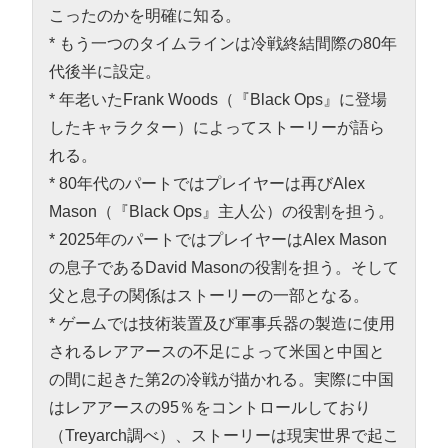
こったのかを明確に知る。
* もう一つのタイムラインは冷戦終結間際の80年
代後半に設定。
* 年老いたFrank Woods（『Black Ops』に登場
したキャラクター）によってストーリーが語ら
れる。
* 80年代のパートではプレイヤーは再びAlex
Mason（『Black Ops』主人公）の役割を担う。
* 2025年のパートではプレイヤーはAlex Mason
の息子であるDavid Masonの役割を担う。そして
父と息子の関係はストーリーの一部となる。
* ゲームでは技術装置及び軍事兵器の製造に使用
されるレアアースの不足によって米国と中国と
の間に起きた第2の冷戦が描かれる。実際に中国
はレアアースの95％をコントロールしており
（Treyarch調べ）、ストーリーは現実世界で起こ