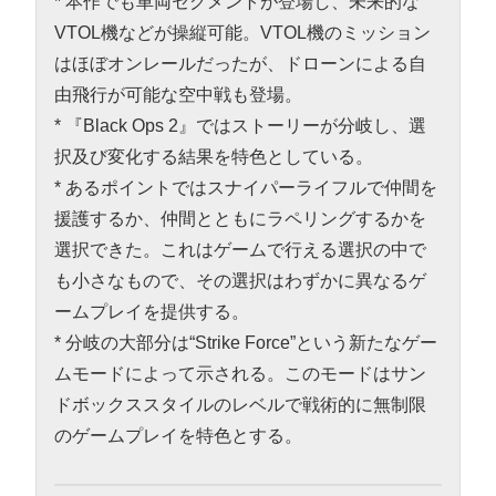
* 本作でも車両セグメントが登場し、未来的な
VTOL機などが操縦可能。VTOL機のミッション
はほぼオンレールだったが、ドローンによる自
由飛行が可能な空中戦も登場。
* 『Black Ops 2』ではストーリーが分岐し、選
択及び変化する結果を特色としている。
* あるポイントではスナイパーライフルで仲間を
援護するか、仲間とともにラペリングするかを
選択できた。これはゲームで行える選択の中で
も小さなもので、その選択はわずかに異なるゲ
ームプレイを提供する。
* 分岐の大部分は“Strike Force”という新たなゲー
ムモードによって示される。このモードはサン
ドボックススタイルのレベルで戦術的に無制限
のゲームプレイを特色とする。