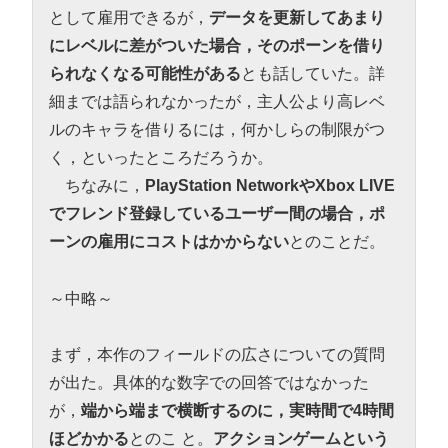
として雇用できるが，
データを更新してあまり
にレベルに差がついた場合，そのポーンを借り
られなくなる可能性がある
とも話していた。詳
細までは語られなかったが，主人公より高レベ
ルのキャラを借りるには，何かしらの制限がつ
く，といったところだろうか。
ちなみに，
PlayStation NetworkやXbox LIVE
でフレンド登録しているユーザー間の場合，ポ
ーンの雇用にコストはかからない
とのことだ。
～中略～
まず，本作のフィールドの広さについての質問
が出た。具体的な数字での回答ではなかった
が，
端から端まで横断するのに，実時間で4時間
ほどかかる
とのこ と。
アクションゲームという