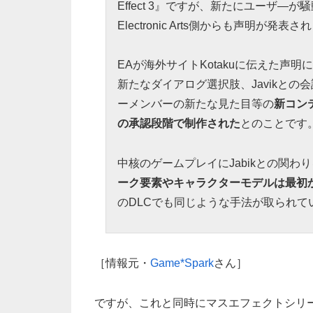
Effect 3』ですが、新たにユーザ
Electronic Arts側からも声明が発表
EAが海外サイトKotakuに伝えた声明による
新たなダイアログ選択肢、Javikとの会
ーメンバーの新たな見た目等の
新コン
の承認段階で制作された
とのことです
中核のゲームプレイにJabikとの関
ーク要素やキャラクターモデルは最初
のDLCでも同じような手法が取られて
［情報元・
Game*Spark
さん］
ですが、これと同時にマスエフェクトシリ