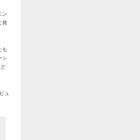
エン
に発
たも
ーシ
ほど
タビュ