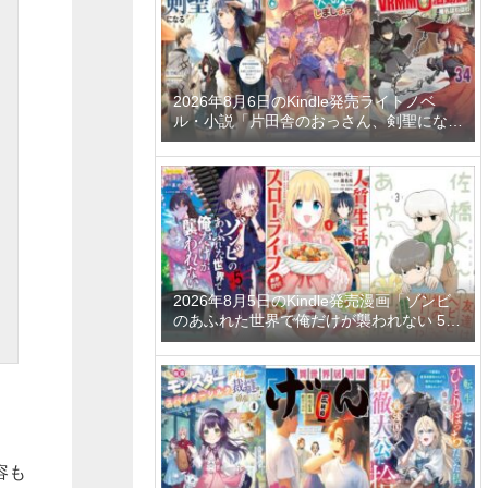
2026年8月6日のKindle発売ライトノベ
ル・小説「片田舎のおっさん、剣聖になる
11 ～ただの田舎の剣術師範だったのに、
大成した弟子たちが俺を放ってくれない件
～」「拾ったものは大切にしましょう ～
子狼に気に入られた男の転移物語～ 6巻」
「とあるおっさんのVRMMO活動記 34
巻」など
2026年8月5日のKindle発売漫画「ゾンビ
のあふれた世界で俺だけが襲われない 5
巻」「人質生活から始めるスローライフ
おかわり！ 1巻」「佐橋くんのあやかし日
和 3巻」など
容も