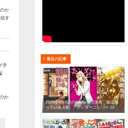
ものか
配信す
最近の記事
がき
な
のか
2026年8月6日のKindle発売漫画「妹は知
っている 8巻」「アンダーニンジャ 18
巻」「平成敗残兵すみれちゃん 11巻」な
ど