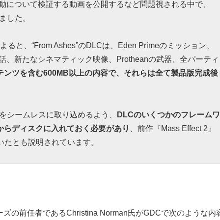
―が騒動について検証する動画を公開するなど問題視される中で、
されました。
と、“From Ashes”のDLCは、Eden Primeのミッション、
話、新たなシネマティック映像、Protheanの武器、全パーティ
テンツを含む600MB以上の内容で、それらは全て製品版完成後
。
わりをシームレスに取り込めるよう、
DLCのいくつかのフレームワ
からディスクに入れておく必要があり
、前作『Mass Effect 2』
いたとも説明されています。
ーズの前任者である
Christina Norman
氏がGDCで次のような内