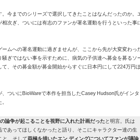
す。今までのシリーズで選択してきたことはなんだったのか。
が相次ぎ、ついには有志のファンが署名運動を行うといった事
ゲームへの署名運動に過ぎませんが、ここから先が大変変わっ
り騒ぎではない事を示すために、病気の子供達へ募金を募るソ
て、その募金額が募金開始からすぐに日本円にして224万円
いにBioWareで本作を担当したCasey Hudson氏がイン
た。
の論争が起こることを視野に入れた計画だった
と明言。氏は
られる作品であってほしくなかったと語り、そこにキャラクター達の生
こと、そして
両極を描いたエン ディングについてファンが議論