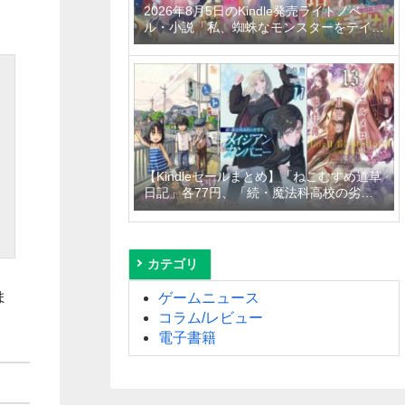
2026年8月5日のKindle発売ライトノベ
ル・小説「私、蜘蛛なモンスターをテイム
したので、スパイダーシルクで裁縫を頑張
ります！ 4巻」「異世界居酒屋「げん」三
杯目」「転生したらひとりぼっちだった
私、最強国の冷徹大公に拾われる～不愛想
な最強保護者のもとで、稀代の才能が花開
きました～」など
【Kindleセールまとめ】「ねこむすめ道草
日記」各77円、「続・魔法科高校の劣等
生 メイジアン・カンパニー」99円～
50%off、「ロード・エルメロイＩＩ世の
事件簿」110円～50%offなど
カテゴリ
ま
ゲームニュース
コラム/レビュー
電子書籍