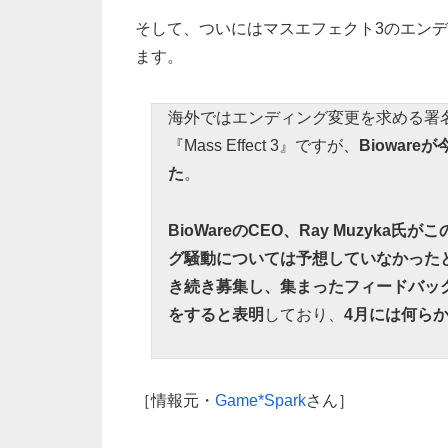
そして、ついにはマスエフェクト3のエン
ます。
海外ではエンディング変更を求める署
『Mass Effect 3』ですが、
Biowar
た
。
BioWareのCEO、Ray Muzyk
グ騒動については予想していなかった
き続き募集し、集まったフィードバッ
をすると表明
しており、
4月には何ら
［情報元・
Game*Spark
さん］