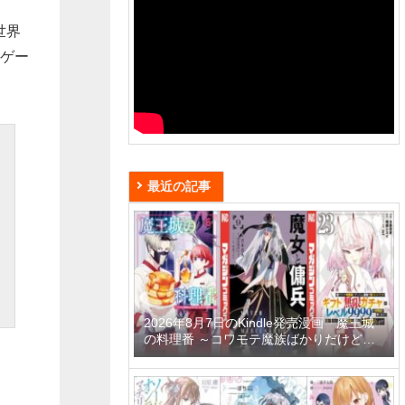
世界
とゲー
最近の記事
2026年8月7日のKindle発売漫画「魔王城
の料理番 ～コワモテ魔族ばかりだけど、
ホワイトな職場です～ 6巻」「魔女と傭兵
9巻」「信じていた仲間達にダンジョン奥
地で殺されかけたがギフト『無限ガチャ』
でレベル9999の仲間達を手に入れて元パ