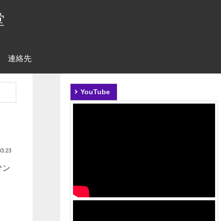
堂
連絡先
YouTube
03.23
サン