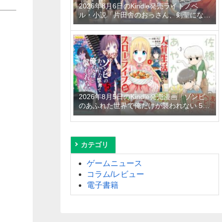
2026年8月6日のKindle発売ライトノベ
ル・小説「片田舎のおっさん、剣聖になる
11 ～ただの田舎の剣術師範だったのに、
大成した弟子たちが俺を放ってくれない件
～」「拾ったものは大切にしましょう ～
子狼に気に入られた男の転移物語～ 6巻」
「とあるおっさんのVRMMO活動記 34
巻」など
2026年8月5日のKindle発売漫画「ゾンビ
のあふれた世界で俺だけが襲われない 5
巻」「人質生活から始めるスローライフ
おかわり！ 1巻」「佐橋くんのあやかし日
和 3巻」など
カテゴリ
ゲームニュース
コラム/レビュー
電子書籍