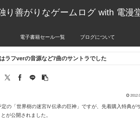
独り善がりなゲームログ with 電漫
電子書籍セール一覧
ブログについて
はラフverの音源など7曲のサントラでした
2012.
売予定の「世界樹の迷宮Ⅳ伝承の巨神」ですが、先着購入特典が
ことが公開されました。