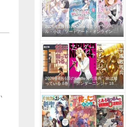
ーティーメンバーと世界に復讐＆『ざま
ぁ！』します！ 23巻」など
2026年8月7日のKindle発売ライトノベ
ル・小説「ソードアート・オンライン マ
テリアル1 シュガーリィ・デイズ」「デス
ゲームに巻き込まれた山本さん、気ままに
ゲームバランスを崩壊させる 7巻」「男女
比1：5の世界でも普通に生きられると思
った？6 ～激重感情な彼女たちが無自覚男
子に翻弄されたら～」など
。
2026年8月6日のKindle発売漫画「妹は知
っている 8巻」「アンダーニンジャ 18
巻」「平成敗残兵すみれちゃん 11巻」な
ど
い