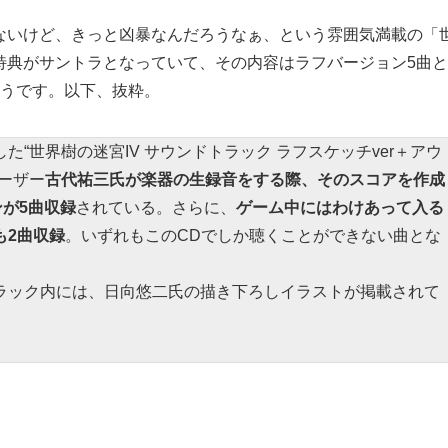
ないけど、きっと凶暴なんだろうなぁ、という雰囲気満載の「
特典がサントラとなっていて、その内容はラフバージョン5曲
ようです。以下、抜粋。
“世界樹の迷宮IV サウンドトラック ラフスケッチver＋アウ
ーザー
古代祐三氏が楽器の生録音をする際、そのスコアを作成
ンが5曲収録
されている。さらに、
ゲーム中にはわけあって入る
も2曲収録
。いずれもこのCDでしか聴くことができない曲とな
ック内には、日向悠二氏の描き下ろしイラストが掲載されて