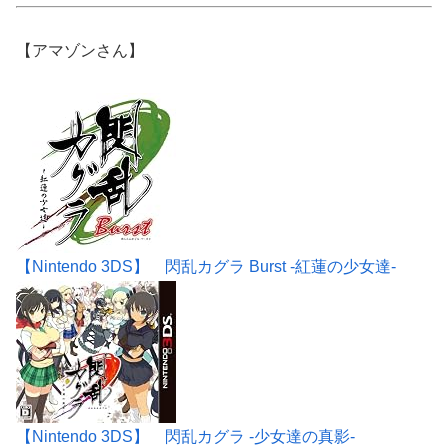
【アマゾンさん】
【Nintendo 3DS】 閃乱カグラ Burst -紅蓮の少女達-
【Nintendo 3DS】 閃乱カグラ -少女達の真影-