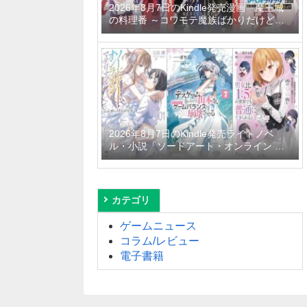
2026年8月7日のKindle発売漫画「魔王城
の料理番 ～コワモテ魔族ばかりだけど、
ホワイトな職場です～ 6巻」「魔女と傭兵
9巻」「信じていた仲間達にダンジョン奥
地で殺されかけたがギフト『無限ガチャ』
でレベル9999の仲間達を手に入れて元パ
ーティーメンバーと世界に復讐＆『ざま
ぁ！』します！ 23巻」など
2026年8月7日のKindle発売ライトノベ
ル・小説「ソードアート・オンライン マ
テリアル1 シュガーリィ・デイズ」「デス
ゲームに巻き込まれた山本さん、気ままに
ゲームバランスを崩壊させる 7巻」「男女
比1：5の世界でも普通に生きられると思
カテゴリ
った？6 ～激重感情な彼女たちが無自覚男
子に翻弄されたら～」など
ゲームニュース
コラム/レビュー
電子書籍