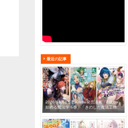
最近の記事
2026年8月8日のKindle発売漫画「8歳から
始める魔法学 6巻」「きのした魔法工務店
異世界工法で最強の家づくりを 4巻」「迷
宮狂走曲 3 ～エロゲ世界なのにエロそっ
ちのけでひたすら最強を目指すモブ転生者
～」など