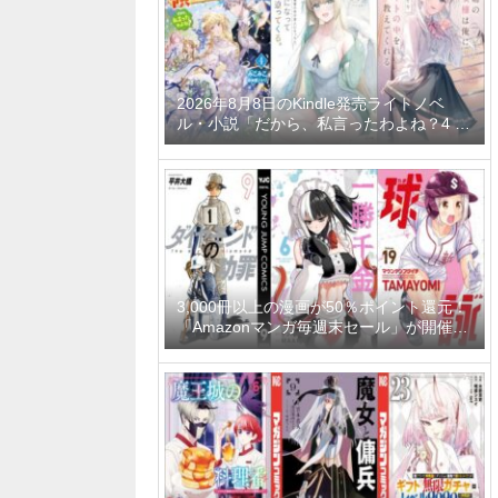
2026年8月8日のKindle発売ライトノベ
ル・小説「だから、私言ったわよね？4 ～
没落令嬢の案外楽しい領地改革～」「学園
一かわいい後輩の命の恩人になったら、通
い妻になって関係を迫ってくる。 2巻」
「隣の席の聖女様は俺にこっそりスカート
の中を教えてくれる」など
3,000冊以上の漫画が50％ポイント還元！
「Amazonマンガ毎週末セール」が開催
中、終了予定日は8月9日！