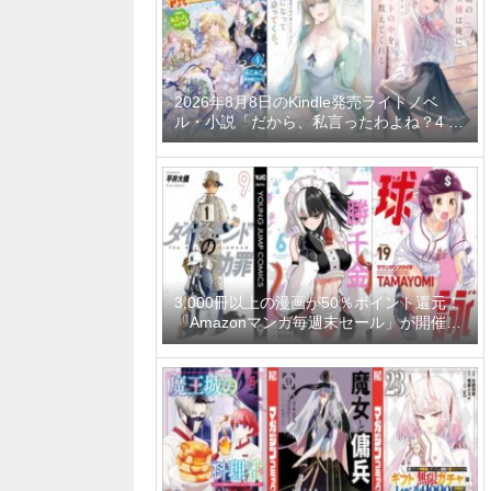
2026年8月8日のKindle発売ライトノベ
ル・小説「だから、私言ったわよね？4 ～
没落令嬢の案外楽しい領地改革～」「学園
一かわいい後輩の命の恩人になったら、通
い妻になって関係を迫ってくる。 2巻」
「隣の席の聖女様は俺にこっそりスカート
の中を教えてくれる」など
3,000冊以上の漫画が50％ポイント還元！
「Amazonマンガ毎週末セール」が開催
中、終了予定日は8月9日！