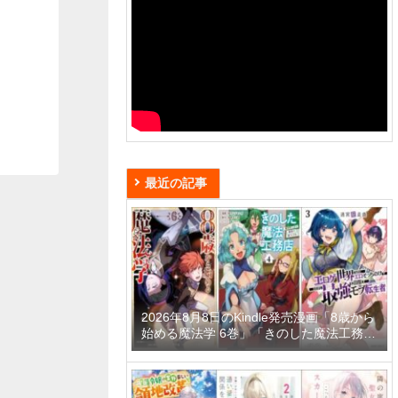
最近の記事
2026年8月8日のKindle発売漫画「8歳から
始める魔法学 6巻」「きのした魔法工務店
異世界工法で最強の家づくりを 4巻」「迷
宮狂走曲 3 ～エロゲ世界なのにエロそっ
ちのけでひたすら最強を目指すモブ転生者
～」など