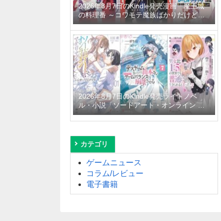
2026年8月7日のKindle発売漫画「魔王城
の料理番 ～コワモテ魔族ばかりだけど、
ホワイトな職場です～ 6巻」「魔女と傭兵
9巻」「信じていた仲間達にダンジョン奥
地で殺されかけたがギフト『無限ガチャ』
でレベル9999の仲間達を手に入れて元パ
ーティーメンバーと世界に復讐＆『ざま
ぁ！』します！ 23巻」など
2026年8月7日のKindle発売ライトノベ
ル・小説「ソードアート・オンライン マ
テリアル1 シュガーリィ・デイズ」「デス
ゲームに巻き込まれた山本さん、気ままに
ゲームバランスを崩壊させる 7巻」「男女
比1：5の世界でも普通に生きられると思
カテゴリ
った？6 ～激重感情な彼女たちが無自覚男
子に翻弄されたら～」など
ゲームニュース
コラム/レビュー
電子書籍