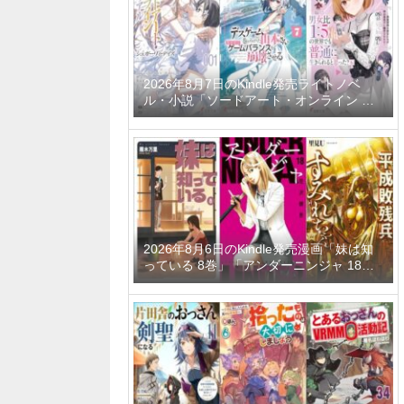
ーティーメンバーと世界に復讐＆『ざま
ぁ！』します！ 23巻」など
2026年8月7日のKindle発売ライトノベ
ル・小説「ソードアート・オンライン マ
テリアル1 シュガーリィ・デイズ」「デス
ゲームに巻き込まれた山本さん、気ままに
ゲームバランスを崩壊させる 7巻」「男女
比1：5の世界でも普通に生きられると思
った？6 ～激重感情な彼女たちが無自覚男
子に翻弄されたら～」など
2026年8月6日のKindle発売漫画「妹は知
っている 8巻」「アンダーニンジャ 18
巻」「平成敗残兵すみれちゃん 11巻」な
ど