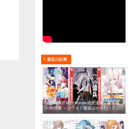
最近の記事
2026年8月7日のKindle発売漫画「魔王城
の料理番 ～コワモテ魔族ばかりだけど、
ホワイトな職場です～ 6巻」「魔女と傭兵
9巻」「信じていた仲間達にダンジョン奥
地で殺されかけたがギフト『無限ガチャ』
でレベル9999の仲間達を手に入れて元パ