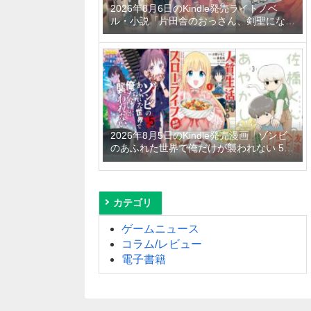
2026年8月6日のKindle発売ライトノベ
ル・小説「片田舎のおっさん、剣聖になる
11 ～ただの田舎の剣術師範だったのに、
大成した弟子たちが俺を放ってくれない件
～」「拾ったものは大切にしましょう ～
子狼に気に入られた男の転移物語～ 6巻」
「とあるおっさんのVRMMO活動記 34
巻」など
2026年8月5日のKindle発売漫画「ゾンビ
のあふれた世界で俺だけが襲われない 5
巻」「人質生活から始めるスローライフ
おかわり！ 1巻」「佐橋くんのあやかし日
和 3巻」など
カテゴリ
ゲームニュース
コラム/レビュー
電子書籍