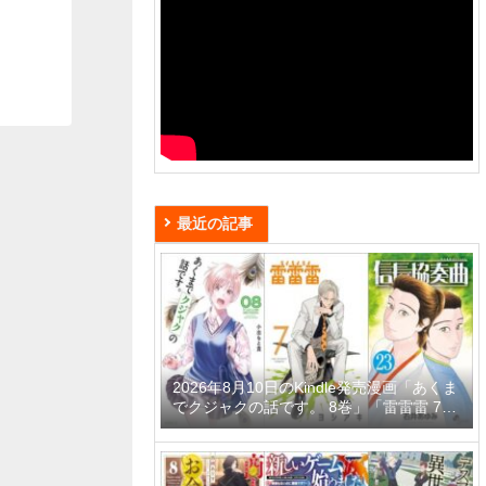
最近の記事
2026年8月10日のKindle発売漫画「あくま
でクジャクの話です。 8巻」「雷雷雷 7
巻」「信長協奏曲 23巻」など