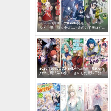
2026年8月10日のKindle発売ライトノベ
ル・小説「商人令嬢はお金の力で無双する
8巻」「新しいゲーム始めました。～使命
もないのに最強です？～ 13巻」「デスマ
ーチからはじまる異世界狂想曲 36巻」な
ど
2026年8月8日のKindle発売漫画「8歳から
始める魔法学 6巻」「きのした魔法工務店
異世界工法で最強の家づくりを 4巻」「迷
宮狂走曲 3 ～エロゲ世界なのにエロそっ
ちのけでひたすら最強を目指すモブ転生者
～」など