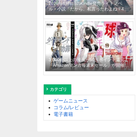
2026年8月8日のKindle発売ライトノベ
ル・小説「だから、私言ったわよね？4 ～
没落令嬢の案外楽しい領地改革～」「学園
一かわいい後輩の命の恩人になったら、通
い妻になって関係を迫ってくる。 2巻」
「隣の席の聖女様は俺にこっそりスカート
の中を教えてくれる」など
3,000冊以上の漫画が50％ポイント還元！
「Amazonマンガ毎週末セール」が開催
中、終了予定日は8月9日！
カテゴリ
ゲームニュース
コラム/レビュー
電子書籍