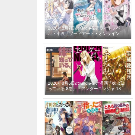
ーティーメンバーと世界に復讐＆『ざま
ぁ！』します！ 23巻」など
2026年8月7日のKindle発売ライトノベ
ル・小説「ソードアート・オンライン マ
テリアル1 シュガーリィ・デイズ」「デス
ゲームに巻き込まれた山本さん、気ままに
ゲームバランスを崩壊させる 7巻」「男女
比1：5の世界でも普通に生きられると思
った？6 ～激重感情な彼女たちが無自覚男
子に翻弄されたら～」など
2026年8月6日のKindle発売漫画「妹は知
っている 8巻」「アンダーニンジャ 18
巻」「平成敗残兵すみれちゃん 11巻」な
ど