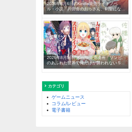
2026年8月6日のKindle発売ライトノベ
ル・小説「片田舎のおっさん、剣聖になる
11 ～ただの田舎の剣術師範だったのに、
大成した弟子たちが俺を放ってくれない件
～」「拾ったものは大切にしましょう ～
子狼に気に入られた男の転移物語～ 6巻」
「とあるおっさんのVRMMO活動記 34
巻」など
2026年8月5日のKindle発売漫画「ゾンビ
のあふれた世界で俺だけが襲われない 5
巻」「人質生活から始めるスローライフ
おかわり！ 1巻」「佐橋くんのあやかし日
和 3巻」など
カテゴリ
ゲームニュース
コラム/レビュー
電子書籍