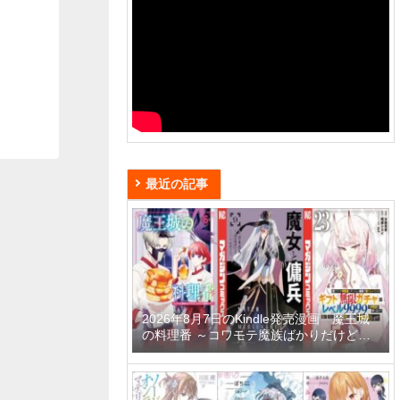
最近の記事
2026年8月7日のKindle発売漫画「魔王城
の料理番 ～コワモテ魔族ばかりだけど、
ホワイトな職場です～ 6巻」「魔女と傭兵
9巻」「信じていた仲間達にダンジョン奥
地で殺されかけたがギフト『無限ガチャ』
でレベル9999の仲間達を手に入れて元パ