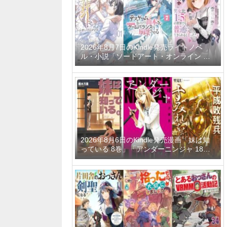
ーティーメンバーと世界に復讐＆『ざま
ぁ！』します！ 23巻」など
2026年8月7日のKindle発売ライトノベ
ル・小説「ソードアート・オンライン マ
テリアル1 シュガーリィ・デイズ」「デス
ゲームに巻き込まれた山本さん、気ままに
ゲームバランスを崩壊させる 7巻」「男女
比1：5の世界でも普通に生きられると思
った？6 ～激重感情な彼女たちが無自覚男
子に翻弄されたら～」など
2026年8月6日のKindle発売漫画「妹は知
っている 8巻」「アンダーニンジャ 18
巻」「平成敗残兵すみれちゃん 11巻」な
ど