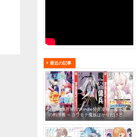
最近の記事
2026年8月7日のKindle発売漫画「魔王城
の料理番 ～コワモテ魔族ばかりだけど、
ホワイトな職場です～ 6巻」「魔女と傭兵
9巻」「信じていた仲間達にダンジョン奥
地で殺されかけたがギフト『無限ガチャ』
でレベル9999の仲間達を手に入れて元パ