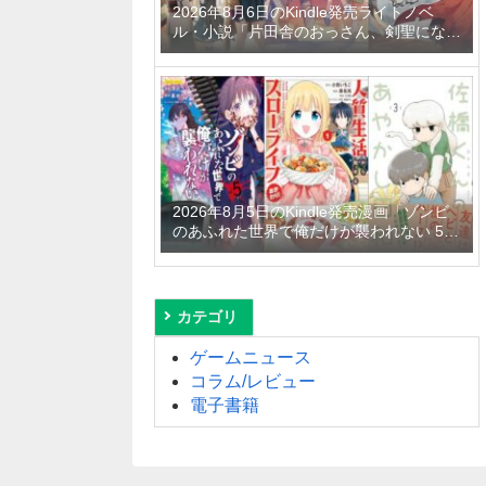
2026年8月6日のKindle発売ライトノベ
ル・小説「片田舎のおっさん、剣聖になる
11 ～ただの田舎の剣術師範だったのに、
大成した弟子たちが俺を放ってくれない件
～」「拾ったものは大切にしましょう ～
子狼に気に入られた男の転移物語～ 6巻」
「とあるおっさんのVRMMO活動記 34
巻」など
2026年8月5日のKindle発売漫画「ゾンビ
のあふれた世界で俺だけが襲われない 5
巻」「人質生活から始めるスローライフ
おかわり！ 1巻」「佐橋くんのあやかし日
和 3巻」など
カテゴリ
ゲームニュース
コラム/レビュー
電子書籍