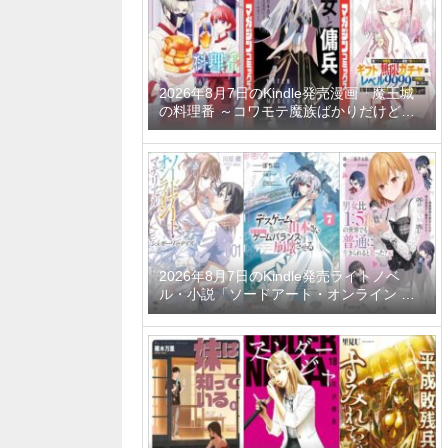
2026年8月7日のKindle発売漫画「魔王城
の料理番 ～コワモテ魔族ばかりだけど、
ホワイトな職場です～ 6巻」「魔女と傭兵
9巻」「信じていた仲間達にダンジョン奥
地で殺されかけたがギフト『無限ガチャ』
でレベル9999の仲間達を手に入れて元パ
ーティーメンバーと世界に復讐＆『ざま
ぁ！』します！ 23巻」など
2026年8月7日のKindle発売ライトノベ
ル・小説「ソードアート・オンライン マ
テリアル1 シュガーリィ・デイズ」「デス
ゲームに巻き込まれた山本さん、気ままに
ゲームバランスを崩壊させる 7巻」「男女
比1：5の世界でも普通に生きられると思
った？6 ～激重感情な彼女たちが無自覚男
子に翻弄されたら～」など