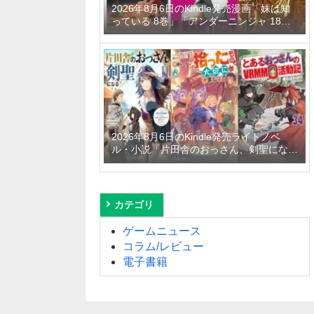
2026年8月6日のKindle発売漫画「妹は知
っている 8巻」「アンダーニンジャ 18
巻」「平成敗残兵すみれちゃん 11巻」な
ど
2026年8月6日のKindle発売ライトノベ
ル・小説「片田舎のおっさん、剣聖になる
11 ～ただの田舎の剣術師範だったのに、
大成した弟子たちが俺を放ってくれない件
～」「拾ったものは大切にしましょう ～
子狼に気に入られた男の転移物語～ 6巻」
カテゴリ
「とあるおっさんのVRMMO活動記 34
巻」など
ゲームニュース
コラム/レビュー
電子書籍