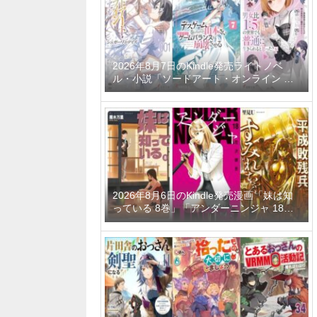
ーティーメンバーと世界に復讐＆『ざま
ぁ！』します！ 23巻」など
2026年8月7日のKindle発売ライトノベ
ル・小説「ソードアート・オンライン マ
テリアル1 シュガーリィ・デイズ」「デス
ゲームに巻き込まれた山本さん、気ままに
ゲームバランスを崩壊させる 7巻」「男女
比1：5の世界でも普通に生きられると思
った？6 ～激重感情な彼女たちが無自覚男
子に翻弄されたら～」など
2026年8月6日のKindle発売漫画「妹は知
っている 8巻」「アンダーニンジャ 18
巻」「平成敗残兵すみれちゃん 11巻」な
ど