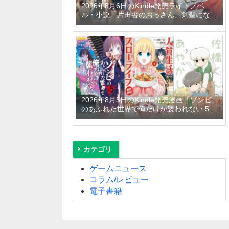
2026年8月6日のKindle発売ライトノベ
ル・小説「片田舎のおっさん、剣聖になる
11 ～ただの田舎の剣術師範だったのに、
大成した弟子たちが俺を放ってくれない件
～」「拾ったものは大切にしましょう ～
子狼に気に入られた男の転移物語～ 6巻」
「とあるおっさんのVRMMO活動記 34
巻」など
2026年8月5日のKindle発売漫画「ゾンビ
のあふれた世界で俺だけが襲われない 5
巻」「人質生活から始めるスローライフ
おかわり！ 1巻」「佐橋くんのあやかし日
和 3巻」など
カテゴリ
ゲームニュース
コラム/レビュー
電子書籍