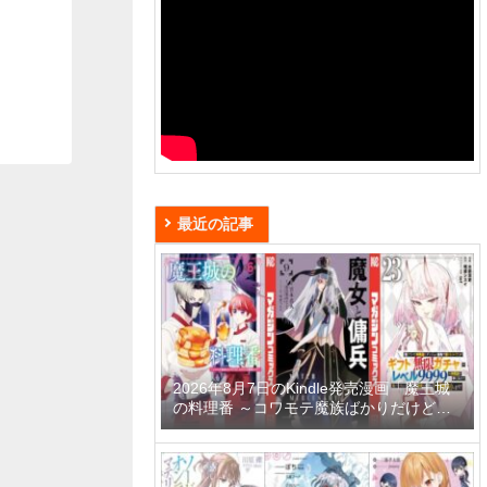
最近の記事
2026年8月7日のKindle発売漫画「魔王城
の料理番 ～コワモテ魔族ばかりだけど、
ホワイトな職場です～ 6巻」「魔女と傭兵
9巻」「信じていた仲間達にダンジョン奥
地で殺されかけたがギフト『無限ガチャ』
でレベル9999の仲間達を手に入れて元パ