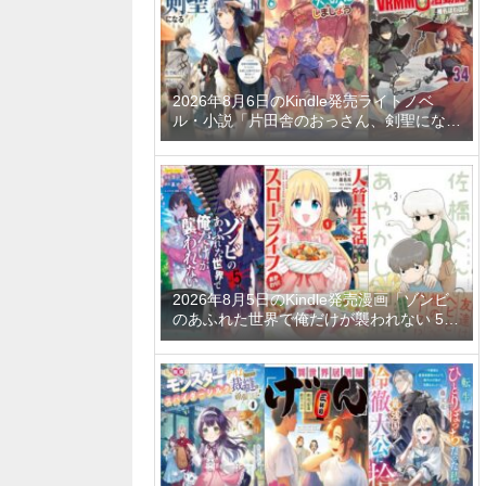
2026年8月6日のKindle発売ライトノベ
ル・小説「片田舎のおっさん、剣聖になる
11 ～ただの田舎の剣術師範だったのに、
大成した弟子たちが俺を放ってくれない件
～」「拾ったものは大切にしましょう ～
子狼に気に入られた男の転移物語～ 6巻」
「とあるおっさんのVRMMO活動記 34
巻」など
2026年8月5日のKindle発売漫画「ゾンビ
のあふれた世界で俺だけが襲われない 5
巻」「人質生活から始めるスローライフ
おかわり！ 1巻」「佐橋くんのあやかし日
和 3巻」など