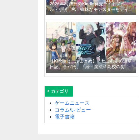
2026年8月5日のKindle発売ライトノベ
ル・小説「私、蜘蛛なモンスターをテイム
したので、スパイダーシルクで裁縫を頑張
ります！ 4巻」「異世界居酒屋「げん」三
杯目」「転生したらひとりぼっちだった
私、最強国の冷徹大公に拾われる～不愛想
な最強保護者のもとで、稀代の才能が花開
きました～」など
【Kindleセールまとめ】「ねこむすめ道草
日記」各77円、「続・魔法科高校の劣等
生 メイジアン・カンパニー」99円～
50%off、「ロード・エルメロイＩＩ世の
事件簿」110円～50%offなど
カテゴリ
ゲームニュース
コラム/レビュー
電子書籍