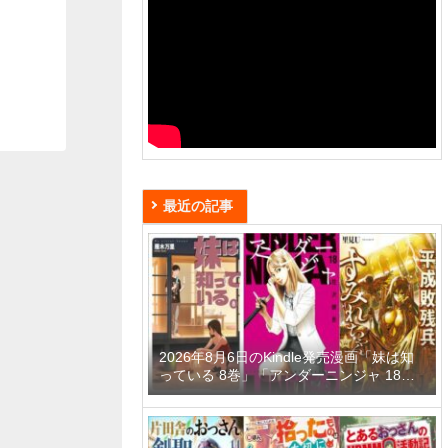
最近の記事
2026年8月6日のKindle発売漫画「妹は知
っている 8巻」「アンダーニンジャ 18
巻」「平成敗残兵すみれちゃん 11巻」な
ど