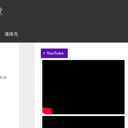
堂
連絡先
YouTube
09.26