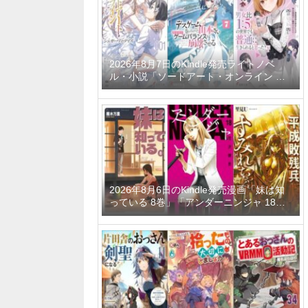
ーティーメンバーと世界に復讐＆『ざま
ぁ！』します！ 23巻」など
2026年8月7日のKindle発売ライトノベ
ル・小説「ソードアート・オンライン マ
テリアル1 シュガーリィ・デイズ」「デス
ゲームに巻き込まれた山本さん、気ままに
ゲームバランスを崩壊させる 7巻」「男女
比1：5の世界でも普通に生きられると思
った？6 ～激重感情な彼女たちが無自覚男
子に翻弄されたら～」など
2026年8月6日のKindle発売漫画「妹は知
っている 8巻」「アンダーニンジャ 18
巻」「平成敗残兵すみれちゃん 11巻」な
ど