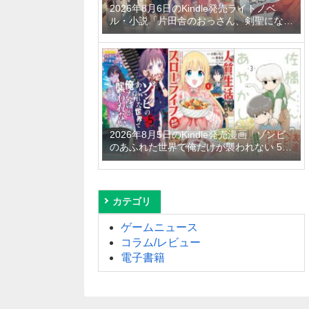
2026年8月6日のKindle発売ライトノベ
ル・小説「片田舎のおっさん、剣聖になる
11 ～ただの田舎の剣術師範だったのに、
大成した弟子たちが俺を放ってくれない件
～」「拾ったものは大切にしましょう ～
子狼に気に入られた男の転移物語～ 6巻」
「とあるおっさんのVRMMO活動記 34
巻」など
2026年8月5日のKindle発売漫画「ゾンビ
のあふれた世界で俺だけが襲われない 5
巻」「人質生活から始めるスローライフ
おかわり！ 1巻」「佐橋くんのあやかし日
和 3巻」など
カテゴリ
ゲームニュース
コラム/レビュー
電子書籍