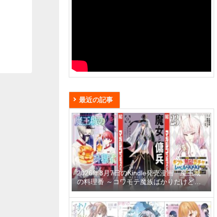
最近の記事
2026年8月7日のKindle発売漫画「魔王城
の料理番 ～コワモテ魔族ばかりだけど、
ホワイトな職場です～ 6巻」「魔女と傭兵
9巻」「信じていた仲間達にダンジョン奥
地で殺されかけたがギフト『無限ガチャ』
でレベル9999の仲間達を手に入れて元パ