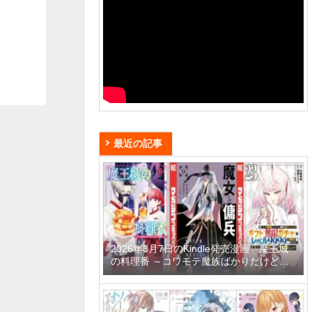
最近の記事
2026年8月7日のKindle発売漫画「魔王城
の料理番 ～コワモテ魔族ばかりだけど、
ホワイトな職場です～ 6巻」「魔女と傭兵
9巻」「信じていた仲間達にダンジョン奥
地で殺されかけたがギフト『無限ガチャ』
でレベル9999の仲間達を手に入れて元パ