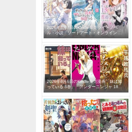
ーティーメンバーと世界に復讐＆『ざま
ぁ！』します！ 23巻」など
2026年8月7日のKindle発売ライトノベ
ル・小説「ソードアート・オンライン マ
テリアル1 シュガーリィ・デイズ」「デス
ゲームに巻き込まれた山本さん、気ままに
ゲームバランスを崩壊させる 7巻」「男女
比1：5の世界でも普通に生きられると思
った？6 ～激重感情な彼女たちが無自覚男
子に翻弄されたら～」など
2026年8月6日のKindle発売漫画「妹は知
っている 8巻」「アンダーニンジャ 18
巻」「平成敗残兵すみれちゃん 11巻」な
ど