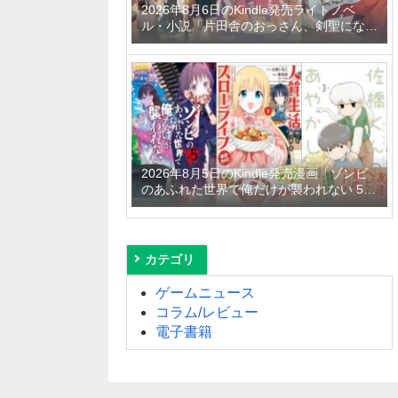
2026年8月6日のKindle発売ライトノベ
ル・小説「片田舎のおっさん、剣聖になる
11 ～ただの田舎の剣術師範だったのに、
大成した弟子たちが俺を放ってくれない件
～」「拾ったものは大切にしましょう ～
子狼に気に入られた男の転移物語～ 6巻」
「とあるおっさんのVRMMO活動記 34
巻」など
2026年8月5日のKindle発売漫画「ゾンビ
のあふれた世界で俺だけが襲われない 5
巻」「人質生活から始めるスローライフ
おかわり！ 1巻」「佐橋くんのあやかし日
和 3巻」など
カテゴリ
ゲームニュース
コラム/レビュー
電子書籍